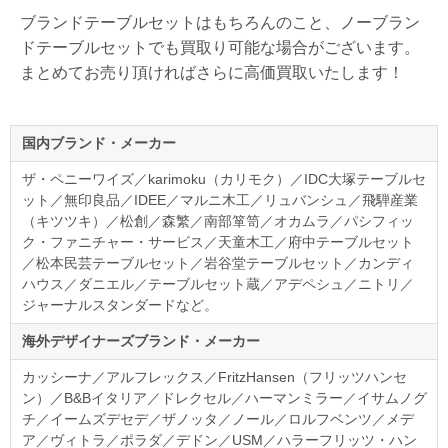
ブランドテーブルセットはもちろんのこと、ノーブラン
ドテーブルセットでも買取り可能な場合がございます。
まとめてお売り頂ければさらに高価買取いたします！
国内ブランド・メーカー
ザ・ペニーワイズ／karimoku（カリモク）／IDC大塚テーブルセ
ット／無印良品／IDEE／マルニ木工／リュバンシュ／飛騨産業
（キツツキ）／松創／森繁／南部箪笥／オカムラ／パシフィッ
ク・ファニチャー・サービス／天童木工／府中テーブルセット
／松本民芸テーブルセット／岩谷堂テーブルセット／カンディ
ハウス／ダニエル／テーブルセット蔵／アデペシュ／ニトリ／
ジャーナルスタンダードなど。
海外デザイナーズブランド・メーカー
カッシーナ／アルフレックス／FritzHansen（フリッツハンセ
ン）／B&Bイタリア／ドレクセル／ハーマンミラー／イサムノグ
チ／イームズデセデ／ザノッタ／ノール／ロルフベンツ／メデ
ア／ヴィトラ／ポラダ／デドン／USM／ハラーフリッツ・ハン