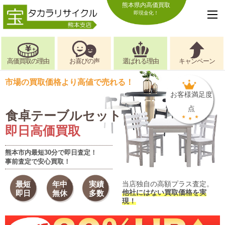
熊本県内高価買取
即現金化！
高価買取の理由
お喜びの声
選ばれる理由
キャンペーン
市場の買取価格より高値で売れる！
お客様満足度
点
食卓テーブルセット
即日高価買取
熊本市内最短30分で即日査定！
事前査定で安心買取！
最短
年中
実績
当店独自の高額プラス査定。
他社にはない買取価格を実
即日
無休
多数
現！