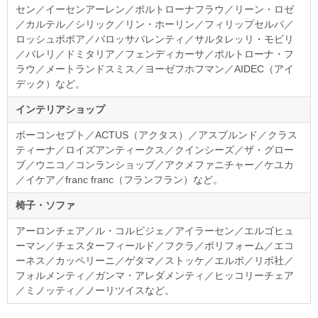
セン／イーセンアーレン／ポルトローナフラウ／リーン・ロゼ
／カルテル／シリック／リン・ホーリン／フィリップセルバ／
ロッシュボボア／バロッサバレンティ／サルタレッリ・モビリ
／バレリ／ドミタリア／フェンディカーサ／ポルトローナ・フ
ラウ／メートランドスミス／ヨーゼフホフマン／AIDEC（アイ
デック）など。
インテリアショップ
ボーコンセプト／ACTUS（アクタス）／アスプルンド／クラス
ティーナ／ロイズアンティークス／クインシーズ／ザ・グロー
ブ／ウニコ／コンランショップ／アクメファニチャー／ケユカ
／イケア／franc franc（フランフラン）など。
椅子・ソファ
アーロンチェア／ル・コルビジェ／アイラーセン／エルゴヒュ
ーマン／チェスターフィールド／フクラ／ポリフォーム／エコ
ーネス／カッペリーニ／ゲタマ／ストッケ／エルポ／リボ社／
フォルメンティ／ガンマ・アレダメンティ／ヒッコリーチェア
／ミノッティ／ノーリツイスなど。