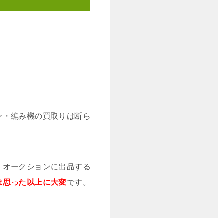
ン・編み機の買取りは断ら
トオークションに出品する
は思った以上に大変
です。